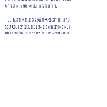
möchte nur für meine Sets sprechen.
- Du hast ein billiges Solarpapierset bei Te*u
oder Co. bestellt, bei dem die Anleitung nur
auf Chinesisch ist? Sorry: Das ist nicht mein
Problem und ich sehe mich nicht dafür
verantwortlich, hier Tipps und Ratschläge zu
geben.
- Du möchtest Tipps bzgl. Ausstattung
(insbesondere über meine UV-Lampe)?
Mein Modell gibt es anscheinend nicht mehr
und ich kann und möchte hier auch keine
Empfehlungen geben.
Es gibt eine Vielzahl von UV-Lampen.